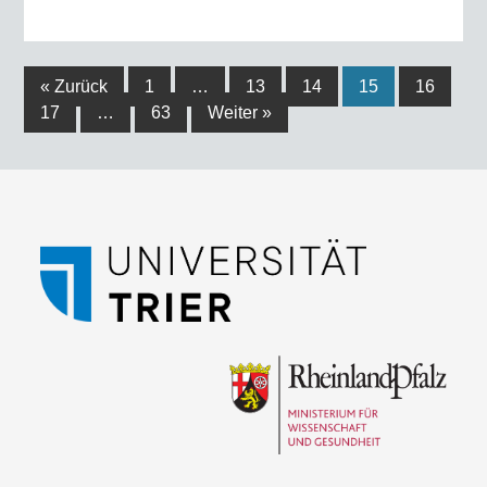
« Zurück
1
…
13
14
15
16
17
…
63
Weiter »