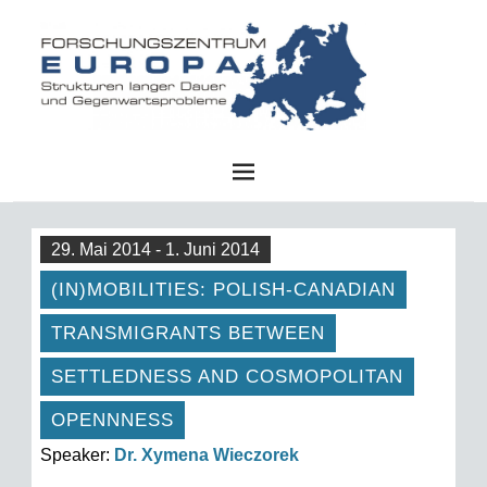
FZE
29. Mai 2014 - 1. Juni 2014
(IN)MOBILITIES: POLISH-CANADIAN
TRANSMIGRANTS BETWEEN
SETTLEDNESS AND COSMOPOLITAN
OPENNNESS
Speaker:
Dr. Xymena Wieczorek