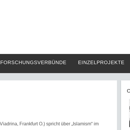
FZE
Strukturen langer Dauer und Gegenwa
FORSCHUNGSVERBÜNDE
EINZELPROJEKTE
C
iadrina, Frankfurt O.) spricht über „Islamism“ im