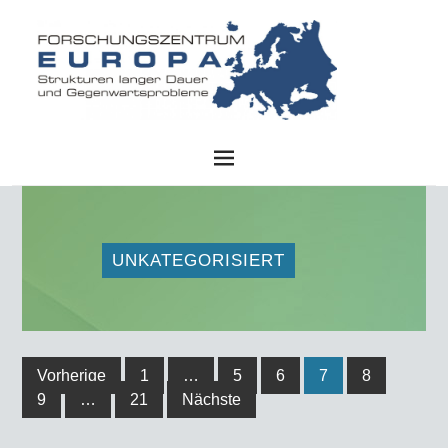
FZE
UNKATEGORISIERT
Vorherige
1
…
5
6
7
8
9
…
21
Nächste