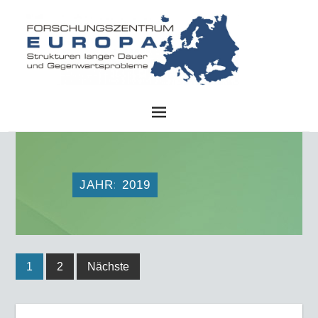
FZE
JAHR:
2019
1
2
Nächste