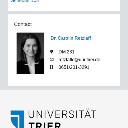
Generate iCal
Contact
Dr. Carolin Retzlaff
DM 231
retzlaffc@uni-trier.de
0651/201-3291