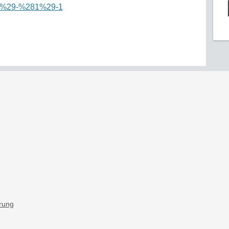
82%29-%281%29-1
ärung