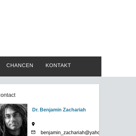
rtsprobleme
CHANCEN
KONTAKT
ontact
Dr. Benjamin Zachariah
benjamin_zachariah@yahoo.co.uk