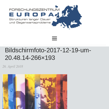
FZE
Bildschirmfoto-2017-12-19-um-
20.48.14-266×193
26. April 2018