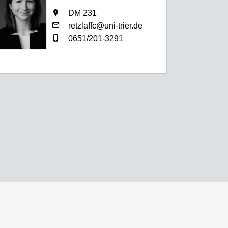
DM 231
retzlaffc@uni-trier.de
0651/201-3291