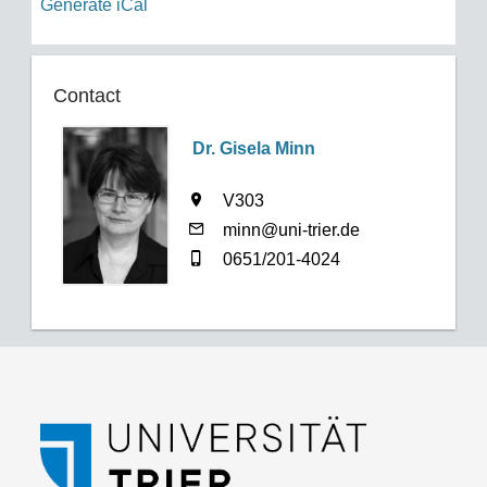
Generate iCal
Contact
Dr. Gisela Minn
V303
minn@uni-trier.de
0651/201-4024