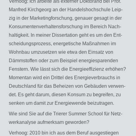
Ver­hoog: Ich ar­bei­te als ex­ter­ner Dok­torand bei Prof.
Man­fred Kirch­ge­org an der Han­dels­hoch­schu­le Leip­
zig in der Mar­ke­ting­for­schung, ge­nau­er ge­sagt in der
Kon­su­men­ten­ver­hal­tens­for­schung im Be­reich Nach­
hal­tig­keit. In mei­ner Dis­ser­ta­ti­on geht es um den Ent­
schei­dungs­pro­zess, en­er­ge­ti­sche Maß­nah­men im
Wohn­bau um­zu­set­zen wie etwa den Ein­satz von
Dämm­stof­fen oder zum Bei­spiel en­er­gie­spa­ren­den
Fens­tern. Wie lässt sich die En­er­gie­ef­fi­zi­enz er­hö­hen?
Mo­men­tan wird ein Drit­tel des En­er­gie­ver­brauchs in
Deutsch­land für das Be­hei­zen von Ge­bäu­den ver­wen­
det. Es geht darum, die­sen Kon­sum zu be­grei­fen, zu
sen­ken um damit zur En­er­gie­wen­de bei­zu­tra­gen.
Wie sind Sie auf die Trie­rer Sum­mer School für Netz­
werkana­ly­se auf­merk­sam ge­wor­den?
Ver­hoog: 2010 bin ich aus dem Beruf aus­ge­stie­gen