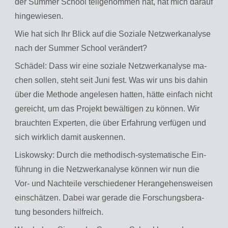
der Sum­mer School teil­ge­nom­men hat, hat mich dar­auf
hin­ge­wie­sen.
Wie hat sich Ihr Blick auf die So­zia­le Netz­werkana­ly­se
nach der Sum­mer School ver­än­dert?
Schä­del: Dass wir eine so­zia­le Netz­werkana­ly­se ma­
chen sol­len, steht seit Juni fest. Was wir uns bis dahin
über die Me­tho­de an­ge­le­sen hat­ten, hätte ein­fach nicht
ge­reicht, um das Pro­jekt be­wäl­ti­gen zu kön­nen. Wir
brauch­ten Ex­per­ten, die über Er­fah­rung ver­fü­gen und
sich wirk­lich damit aus­ken­nen.
Lis­kow­sky: Durch die me­tho­disch-sys­te­ma­ti­sche Ein­
füh­rung in die Netz­werkana­ly­se kön­nen wir nun die
Vor- und Nach­tei­le ver­schie­de­ner Her­an­ge­hens­wei­sen
ein­schät­zen. Dabei war ge­ra­de die For­schungs­be­ra­
tung be­son­ders hilf­reich.