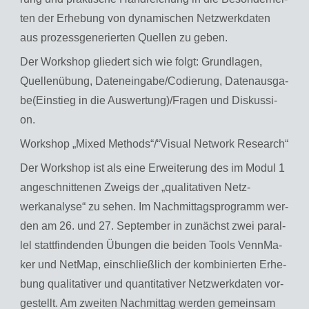
ten der Er­he­bung von dy­na­mi­schen Netz­werk­da­ten
aus pro­zess­ge­ne­rier­ten Quel­len zu geben.
Der Work­shop glie­dert sich wie folgt: Grund­la­gen,
Quel­len­übung, Da­ten­ein­ga­be/Co­die­rung, Da­ten­aus­ga­
be(Ein­stieg in die Aus­wer­tung)/Fra­gen und Dis­kus­si­
on.
Work­shop „Mixed Me­thods“/“Vi­su­al Net­work Re­se­arch“
Der Work­shop ist als eine Er­wei­te­rung des im Modul 1
an­ge­schnit­te­nen Zweigs der „qua­li­ta­ti­ven Netz­
werkana­ly­se“ zu sehen. Im Nach­mit­tags­pro­gramm wer­
den am 26. und 27. Sep­tem­ber in zu­nächst zwei par­al­
lel statt­fin­den­den Übun­gen die bei­den Tools Venn­Ma­
ker und Net­Map, ein­schließ­lich der kom­bi­nier­ten Er­he­
bung qua­li­ta­ti­ver und quan­ti­ta­ti­ver Netz­werk­da­ten vor­
ge­stellt. Am zwei­ten Nach­mit­tag wer­den ge­mein­sam