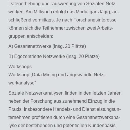
Da­ten­er­he­bung und -aus­wer­tung von So­zia­len Netz­
wer­ken. Am Mitt­woch er­folgt das Modul ganz­tä­gig, an­
schlie­ßend vor­mit­tags. Je nach For­schungs­in­ter­es­se
kön­nen sich die Teil­neh­mer zwi­schen zwei Ar­beits­
grup­pen ent­schei­den:
A) Ge­samt­netz­wer­ke (insg. 20 Plät­ze)
B) Ego­zen­trier­te Netz­wer­ke (insg. 20 Plät­ze)
Work­shops
Work­shop „Data Mi­ning und an­ge­wand­te Netz­
werkana­ly­se“
So­zia­le Netz­werkana­ly­sen fin­den in den letz­ten Jah­ren
neben der For­schung aus zu­neh­mend Ein­zug in die
Pra­xis. Ins­be­son­de­re Han­dels- und Dienst­leis­tungs­un­
ter­neh­men pro­fi­tie­ren durch eine Ge­samt­netz­werkana­
ly­se der be­ste­hen­den und po­ten­ti­el­len Kun­den­ba­sis.