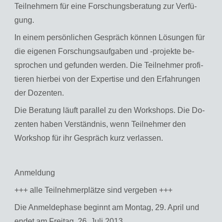
Teil­neh­mern für eine For­schungs­be­ra­tung zur Ver­fü­
gung.
In einem per­sön­li­chen Ge­spräch kön­nen Lö­sun­gen für
die ei­ge­nen For­schungs­auf­ga­ben und -pro­jek­te be­
spro­chen und ge­fun­den wer­den. Die Teil­neh­mer pro­fi­
tie­ren hier­bei von der Ex­per­ti­se und den Er­fah­run­gen
der Do­zen­ten.
Die Be­ra­tung läuft par­al­lel zu den Work­shops. Die Do­
zen­ten haben Ver­ständ­nis, wenn Teil­neh­mer den
Work­shop für ihr Ge­spräch kurz ver­las­sen.
An­mel­dung
+++ alle Teil­neh­mer­plät­ze sind ver­ge­ben +++
Die An­mel­de­pha­se be­ginnt am Mon­tag, 29. April und
endet am Frei­tag, 26. Juli 2013.