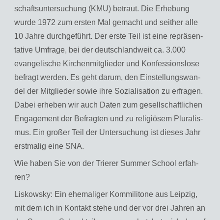
schafts­un­ter­su­chung (KMU) be­traut. Die Er­he­bung
wurde 1972 zum ers­ten Mal ge­macht und seit­her alle
10 Jahre durch­ge­führt. Der erste Teil ist eine re­prä­sen­
ta­ti­ve Um­fra­ge, bei der deutsch­land­weit ca. 3.000
evan­ge­li­sche Kir­chen­mit­glie­der und Kon­fes­si­ons­lo­se
be­fragt wer­den. Es geht darum, den Ein­stel­lungs­wan­
del der Mit­glie­der sowie ihre So­zia­li­sa­ti­on zu er­fra­gen.
Dabei er­he­ben wir auch Daten zum ge­sell­schaft­li­chen
En­ga­ge­ment der Be­frag­ten und zu re­li­giö­sem Plu­ra­lis­
mus. Ein gro­ßer Teil der Un­ter­su­chung ist die­ses Jahr
erst­ma­lig eine SNA.
Wie haben Sie von der Trie­rer Sum­mer School er­fah­
ren?
Lis­kow­sky: Ein ehe­ma­li­ger Kom­mi­li­to­ne aus Leip­zig,
mit dem ich in Kon­takt stehe und der vor drei Jah­ren an