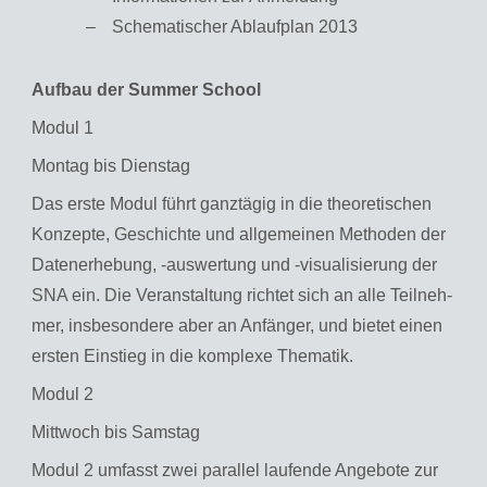
Sche­ma­ti­scher Ab­lauf­plan 2013
Auf­bau der Sum­mer School
Modul 1
Mon­tag bis Diens­tag
Das erste Modul führt ganz­tä­gig in die theo­re­ti­schen
Kon­zep­te, Ge­schich­te und all­ge­mei­nen Me­tho­den der
Da­ten­er­he­bung, -aus­wer­tung und -vi­sua­li­sie­rung der
SNA ein. Die Ver­an­stal­tung rich­tet sich an alle Teil­neh­
mer, ins­be­son­de­re aber an An­fän­ger, und bie­tet einen
ers­ten Ein­stieg in die kom­ple­xe The­ma­tik.
Modul 2
Mitt­woch bis Sams­tag
Modul 2 um­fasst zwei par­al­lel lau­fen­de An­ge­bo­te zur