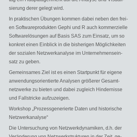
sie­rung derer ge­legt wird.
In prak­ti­schen Übun­gen kom­men dabei neben den frei­
en Soft­ware­pro­duk­ten Gephi und R auch kom­mer­zi­el­le
Soft­ware­lö­sun­gen auf Basis SAS zum Ein­satz, um so
kon­kret einen Ein­blick in die bis­he­ri­gen Mög­lich­kei­ten
der so­zia­len Netz­werkana­ly­se im Un­ter­neh­mens­ein­
satz zu geben.
Ge­mein­sa­mes Ziel ist es einen Start­punkt für ei­ge­ne
an­wen­dungs­ori­en­tier­te Ana­ly­sen grö­ße­rer Ge­samt­
netz­wer­ke zu bie­ten und dabei zu­gleich Hin­der­nis­se
und Fall­stri­cke auf­zu­zei­gen.
Work­shop „Pro­zess­ge­ne­rier­te Daten und his­to­ri­sche
Netz­werkana­ly­se“
Die Un­ter­su­chung von Netz­werk­dy­na­mi­ken, d.h. der
Ver­än­de­rung von Netz­werk­struk­tu­ren in der Zeit, ge­