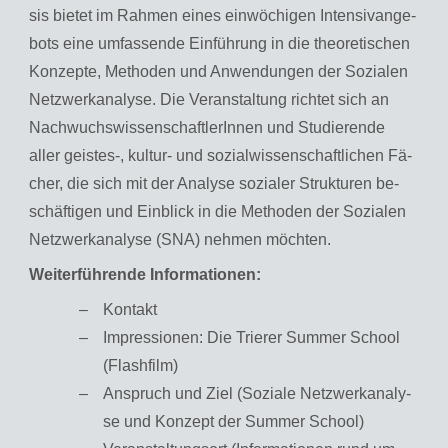
sis bie­tet im Rah­men eines ein­wö­chi­gen In­ten­siv­an­ge­
bots eine um­fas­sen­de Ein­füh­rung in die theo­re­ti­schen
Kon­zep­te, Me­tho­den und An­wen­dun­gen der So­zia­len
Netz­werkana­ly­se. Die Ver­an­stal­tung rich­tet sich an
Nach­wuchs­wis­sen­schaft­le­rIn­nen und Stu­die­ren­de
aller geis­tes-, kul­tur- und so­zi­al­wis­sen­schaft­li­chen Fä­
cher, die sich mit der Ana­ly­se so­zia­ler Struk­tu­ren be­
schäf­ti­gen und Ein­blick in die Me­tho­den der So­zia­len
Netz­werkana­ly­se (SNA) neh­men möch­ten.
Wei­ter­füh­ren­de In­for­ma­tio­nen:
Kon­takt
Impressionen: Die Trie­rer Sum­mer School
(Flash­film)
An­spruch und Ziel (So­zia­le Netz­werkana­ly­
se und Kon­zept der Sum­mer School)