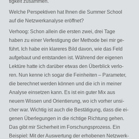
tig­keit zu­sam­men.
Wel­che Per­spek­ti­ven hat Ihnen die Sum­mer School
auf die Netz­werkana­ly­se er­öff­net?
Ver­hoog: Schon al­lein die ers­ten zwei, drei Tage
haben zu einer Ver­fes­ti­gung der Me­tho­de bei mir ge­
führt. Ich habe ein kla­re­res Bild davon, wie das Feld
auf­ge­baut und ent­stan­den ist. Wäh­rend der ei­ge­nen
Lek­tü­re hatte ich dar­über etwas den Über­blick ver­lo­
ren. Nun kenne ich sogar die Fein­hei­ten – Pa­ra­me­ter,
die be­rech­net wer­den kön­nen und die ich in mei­ner
Ana­ly­se ein­set­zen kann. Es ist ein guter Mix aus
neuem Wis­sen und Ori­en­tie­rung, wo ich vor­her un­si­
cher war. Wich­tig ist auch die Be­stä­ti­gung, dass die ei­
ge­nen Über­le­gun­gen in die rich­ti­ge Rich­tung gehen.
Das gibt mir Si­cher­heit im For­schungs­pro­zess. Ein
Bei­spiel: Mit der Aus­wer­tung der er­ho­be­nen Netz­werk­