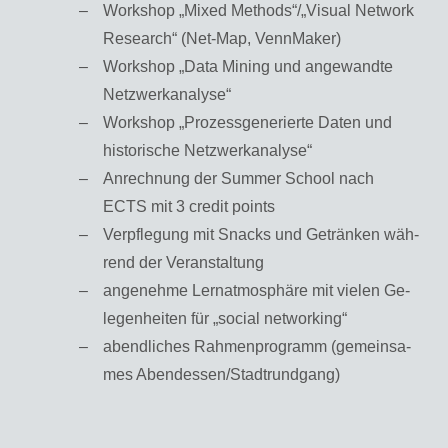
Work­shop „Mixed Me­thods“/„Vi­su­al Net­work
Re­se­arch“ (Net-Map, Venn­Ma­ker)
Work­shop „Data Mi­ning und an­ge­wand­te
Netz­werkana­ly­se“
Work­shop „Pro­zess­ge­ne­rier­te Daten und
his­to­ri­sche Netz­werkana­ly­se“
An­rech­nung der Sum­mer School nach
ECTS mit 3 credit points
Ver­pfle­gung mit Snacks und Ge­trän­ken wäh­
rend der Ver­an­stal­tung
an­ge­neh­me Ler­n­at­mo­sphä­re mit vie­len Ge­
le­gen­hei­ten für „so­ci­al net­wor­king“
abend­li­ches Rah­men­pro­gramm (ge­mein­sa­
mes Abend­es­sen/Stadt­rund­gang)