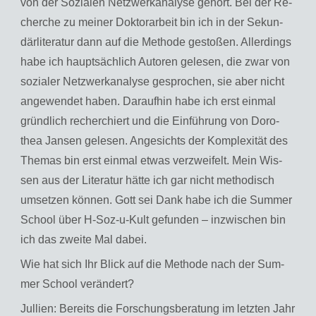
von der So­zia­len Netz­werkana­ly­se ge­hört. Bei der Re­
cher­che zu mei­ner Dok­to­r­ar­beit bin ich in der Se­kun­
där­li­te­ra­tur dann auf die Me­tho­de ge­sto­ßen. Al­ler­dings
habe ich haupt­säch­lich Au­to­ren ge­le­sen, die zwar von
so­zia­ler Netz­werkana­ly­se ge­spro­chen, sie aber nicht
an­ge­wen­det haben. Dar­auf­hin habe ich erst ein­mal
gründ­lich re­cher­chiert und die Ein­füh­rung von Do­ro­
thea Jan­sen ge­le­sen. An­ge­sichts der Kom­ple­xi­tät des
The­mas bin erst ein­mal etwas ver­zwei­felt. Mein Wis­
sen aus der Li­te­ra­tur hätte ich gar nicht me­tho­disch
um­set­zen kön­nen. Gott sei Dank habe ich die Sum­mer
School über H-Soz-u-Kult ge­fun­den – in­zwi­schen bin
ich das zwei­te Mal dabei.
Wie hat sich Ihr Blick auf die Me­tho­de nach der Sum­
mer School ver­än­dert?
Jul­li­en: Be­reits die For­schungs­be­ra­tung im letz­ten Jahr