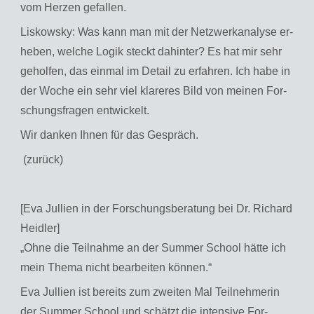
vom Her­zen ge­fal­len.
Lis­kow­sky: Was kann man mit der Netz­werkana­ly­se er­
he­ben, wel­che Logik steckt da­hin­ter? Es hat mir sehr
ge­hol­fen, das ein­mal im De­tail zu er­fah­ren. Ich habe in
der Woche ein sehr viel kla­re­res Bild von mei­nen For­
schungs­fra­gen ent­wi­ckelt.
Wir dan­ken Ihnen für das Ge­spräch.
(zu­rück)
[Eva Jullien in der Forschungsberatung bei Dr. Richard
Heidler]
„Ohne die Teil­nah­me an der Sum­mer School hätte ich
mein Thema nicht be­ar­bei­ten kön­nen.“
Eva Jul­li­en ist be­reits zum zwei­ten Mal Teil­neh­me­rin
der Sum­mer School und schätzt die in­ten­si­ve For­