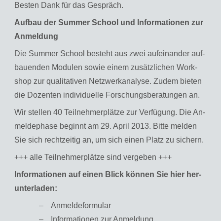
Bes­ten Dank für das Ge­spräch.
Auf­bau der Sum­mer School und In­for­ma­tio­nen zur
An­mel­dung
Die Sum­mer School be­steht aus zwei auf­ein­an­der auf­
bau­en­den Mo­du­len sowie einem zu­sätz­li­chen Work­
shop zur qua­li­ta­ti­ven Netz­werkana­ly­se. Zudem bie­ten
die Do­zen­ten in­di­vi­du­el­le For­schungs­be­ra­tun­gen an.
Wir stel­len 40 Teil­neh­mer­plät­ze zur Ver­fü­gung. Die An­
mel­de­pha­se be­ginnt am 29. April 2013. Bitte mel­den
Sie sich recht­zei­tig an, um sich einen Platz zu si­chern.
+++ alle Teil­neh­mer­plät­ze sind ver­ge­ben +++
In­for­ma­tio­nen auf einen Blick kön­nen Sie hier her­
un­ter­la­den:
An­mel­de­for­mu­lar
In­for­ma­tio­nen zur An­mel­dung