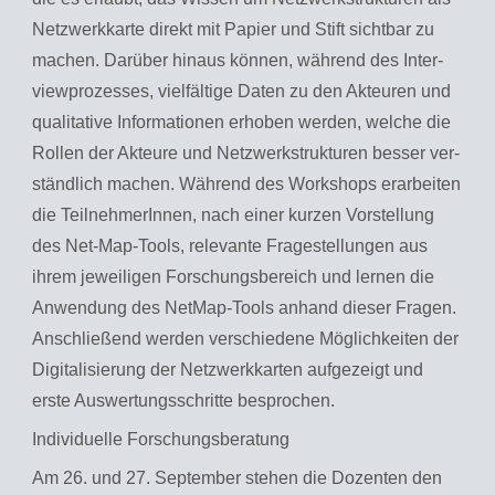
Netz­werk­kar­te di­rekt mit Pa­pier und Stift sicht­bar zu
ma­chen. Dar­über hin­aus kön­nen, wäh­rend des In­ter­
view­pro­zes­ses, viel­fäl­ti­ge Daten zu den Ak­teu­ren und
qua­li­ta­ti­ve In­for­ma­tio­nen er­ho­ben wer­den, wel­che die
Rol­len der Ak­teu­re und Netz­werk­struk­tu­ren bes­ser ver­
ständ­lich ma­chen. Wäh­rend des Work­shops er­ar­bei­ten
die Teil­neh­me­rIn­nen, nach einer kur­zen Vor­stel­lung
des Net-Map-Tools, re­le­van­te Fra­ge­stel­lun­gen aus
ihrem je­wei­li­gen For­schungs­be­reich und ler­nen die
An­wen­dung des Net­Map-Tools an­hand die­ser Fra­gen.
An­schlie­ßend wer­den ver­schie­de­ne Mög­lich­kei­ten der
Di­gi­ta­li­sie­rung der Netz­werk­kar­ten auf­ge­zeigt und
erste Aus­wer­tungs­schrit­te be­spro­chen.
In­di­vi­du­el­le For­schungs­be­ra­tung
Am 26. und 27. Sep­tem­ber ste­hen die Do­zen­ten den