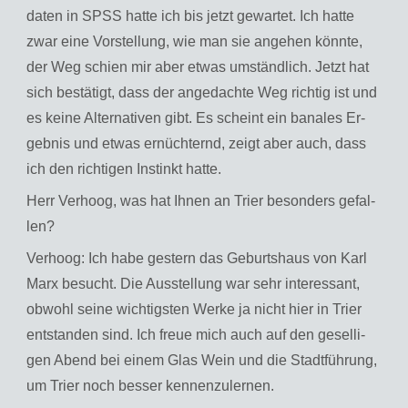
da­ten in SPSS hatte ich bis jetzt ge­war­tet. Ich hatte
zwar eine Vor­stel­lung, wie man sie an­ge­hen könn­te,
der Weg schien mir aber etwas um­ständ­lich. Jetzt hat
sich be­stä­tigt, dass der an­ge­dach­te Weg rich­tig ist und
es keine Al­ter­na­ti­ven gibt. Es scheint ein ba­na­les Er­
geb­nis und etwas er­nüch­ternd, zeigt aber auch, dass
ich den rich­ti­gen In­stinkt hatte.
Herr Ver­hoog, was hat Ihnen an Trier be­son­ders ge­fal­
len?
Ver­hoog: Ich habe ges­tern das Ge­burts­haus von Karl
Marx be­sucht. Die Aus­stel­lung war sehr in­ter­es­sant,
ob­wohl seine wich­tigs­ten Werke ja nicht hier in Trier
ent­stan­den sind. Ich freue mich auch auf den ge­sel­li­
gen Abend bei einem Glas Wein und die Stadt­füh­rung,
um Trier noch bes­ser ken­nen­zu­ler­nen.