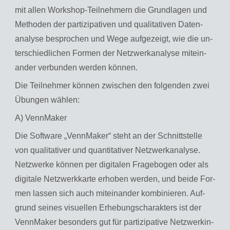
mit allen Work­shop-Teil­neh­mern die Grund­la­gen und
Me­tho­den der par­ti­zi­pa­ti­ven und qua­li­ta­ti­ven Da­ten­
ana­ly­se be­spro­chen und Wege auf­ge­zeigt, wie die un­
ter­schied­li­chen For­men der Netz­werkana­ly­se mit­ein­
an­der ver­bun­den wer­den kön­nen.
Die Teil­neh­mer kön­nen zwi­schen den fol­gen­den zwei
Übun­gen wäh­len:
A) Venn­Ma­ker
Die Soft­ware „Venn­Ma­ker“ steht an der Schnitt­stel­le
von qua­li­ta­ti­ver und quan­ti­ta­ti­ver Netz­werkana­ly­se.
Netz­wer­ke kön­nen per di­gi­ta­len Fra­ge­bo­gen oder als
di­gi­ta­le Netz­werk­kar­te er­ho­ben wer­den, und beide For­
men las­sen sich auch mit­ein­an­der kom­bi­nie­ren. Auf­
grund sei­nes vi­su­el­len Er­he­bungs­cha­rak­ters ist der
Venn­Ma­ker be­son­ders gut für par­ti­zi­pa­ti­ve Netz­werk­in­