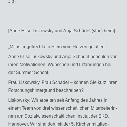
zig)
[Anne Elise Liskowsky und Anja Schädel (vlnr.) beim]
„Mir ist re­gel­recht ein Stein vom Her­zen ge­fal­len.“
Anne Elise Lis­kow­sky und Anja Schä­del be­rich­ten von
ihren Mo­ti­va­tio­nen, Wün­schen und Er­fah­run­gen bei
der Sum­mer School.
Frau Lis­kow­sky, Frau Schä­del – kön­nen Sie kurz Ihren
For­schungs­hin­ter­grund be­schrei­ben?
Lis­kow­sky: Wir ar­bei­ten seit An­fang des Jah­res in
einem Team von drei wis­sen­schaft­li­chen Mit­ar­bei­te­rin­
nen am So­zi­al­wis­sen­schaft­li­chen In­sti­tut der EKD,
Han­no­ver. Wir sind dort mit der 5. Kir­chen­mit­glied­