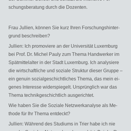
schungs­be­ra­tung durch die Do­zen­ten.
Frau Jul­li­en, kön­nen Sie kurz Ihren For­schungs­hin­ter­
grund be­schrei­ben?
Jul­li­en: Ich pro­mo­vie­re an der Uni­ver­si­tät Lu­xem­burg
bei Prof. Dr. Mi­chel Pauly zum Thema Hand­wer­ker im
Spät­mit­tel­al­ter in der Stadt Lu­xem­burg. Ich ana­ly­sie­re
die wirt­schaft­li­che und so­zia­le Struk­tur die­ser Grup­pe –
ein ge­nu­in so­zi­al­ge­schicht­li­ches Thema, das mein ei­
ge­nes In­ter­es­se wi­der­spie­gelt. Ur­sprüng­lich war das
Thema tech­nik­ge­schicht­lich aus­ge­rich­tet.
Wie haben Sie die So­zia­le Netz­werkana­ly­se als Me­
tho­de für Ihr Thema ent­deckt?
Jul­li­en: Wäh­rend des Stu­di­ums in Trier habe ich nie