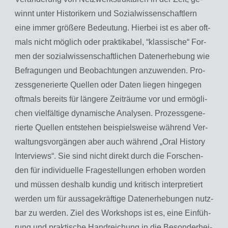
winnt unter His­to­ri­kern und So­zi­al­wis­sen­schaft­lern
eine immer grö­ße­re Be­deu­tung. Hier­bei ist es aber oft­
mals nicht mög­lich oder prak­ti­ka­bel, “klas­si­sche“ For­
men der so­zi­al­wis­sen­schaft­li­chen Da­ten­er­he­bung wie
Be­fra­gun­gen und Be­ob­ach­tun­gen an­zu­wen­den. Pro­
zess­ge­ne­rier­te Quel­len oder Daten lie­gen hin­ge­gen
oft­mals be­reits für län­ge­re Zeit­räu­me vor und er­mög­li­
chen viel­fäl­ti­ge dy­na­mi­sche Ana­ly­sen. Pro­zess­ge­ne­
rier­te Quel­len ent­ste­hen bei­spiels­wei­se wäh­rend Ver­
wal­tungs­vor­gän­gen aber auch wäh­rend „Oral His­to­ry
In­ter­views“. Sie sind nicht di­rekt durch die For­schen­
den für in­di­vi­du­el­le Fra­ge­stel­lun­gen er­ho­ben wor­den
und müs­sen des­halb kun­dig und kri­tisch in­ter­pre­tiert
wer­den um für aus­sa­ge­kräf­ti­ge Da­ten­er­he­bun­gen nutz­
bar zu wer­den. Ziel des Work­shops ist es, eine Ein­füh­
rung und prak­ti­sche Hand­rei­chung in die Be­son­der­hei­