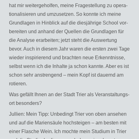
hat mir wei­ter­ge­hol­fen, meine Fra­ge­stel­lung zu ope­ra­
tio­na­li­sie­ren und um­zu­set­zen. So konn­te ich meine
Grund­la­gen in Hin­blick auf die dies­jäh­ri­ge School vor­
be­rei­ten und an­hand der Quel­len die Grund­la­gen für
die Ana­ly­se er­ar­bei­ten; jetzt steht die Aus­wer­tung
bevor. Auch in die­sem Jahr waren die ers­ten zwei Tage
wie­der in­spi­rie­rend und brach­ten neue Er­kennt­nis­se,
selbst wenn ich die In­hal­te ja schon kann­te. Aber es ist
schon sehr an­stren­gend – mein Kopf ist dau­ernd am
ro­tie­ren.
Was ge­fällt Ihnen an der Stadt Trier als Ver­an­stal­tungs­
ort be­son­ders?
Jul­li­en: Mein Tipp: Un­be­dingt Trier von oben an­se­hen
und auf die Ma­ri­en­säu­le hoch­stei­gen – am bes­ten mit
einer Fla­sche Wein. Ich moch­te mein Stu­di­um in Trier