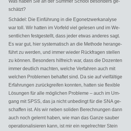
Was haben Sie an der Sum­mer School be­son­ders ge­
schätzt?
Schä­del: Die Ein­füh­rung in die Ego­netz­werkana­ly­se
war toll. Wir hat­ten im Vor­feld viel ge­le­sen und im We­
sent­li­chen fest­ge­stellt, dass jeder etwas an­de­res sagt.
Es war gut, hier sys­te­ma­tisch an die Me­tho­de her­an­ge­
führt zu wer­den, und immer wie­der Rück­fra­gen stel­len
zu kön­nen. Be­son­ders hilf­reich war, dass die Do­zen­ten
immer deut­lich mach­ten, wel­che Ver­fah­ren auch mit
wel­chen Pro­ble­men be­haf­tet sind. Da sie auf viel­fäl­ti­ge
Er­fah­run­gen zu­rück­grei­fen konn­ten, hat­ten sie fle­xi­ble
Lö­sun­gen für alle mög­li­chen Pro­ble­me – auch im Um­
gang mit SPSS, das ja nicht un­be­dingt für die SNA ge­
schaf­fen ist. Als wir neben so­li­den Be­rech­nun­gen dann
auch noch ge­lernt haben, wie man das Ganze sau­ber
ope­ra­tio­na­li­sie­ren kann, ist mir ein re­gel­rech­ter Stein