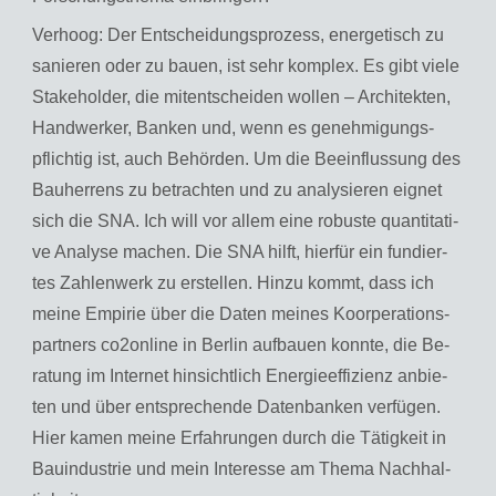
Ver­hoog: Der Ent­schei­dungs­pro­zess, en­er­ge­tisch zu
sa­nie­ren oder zu bauen, ist sehr kom­plex. Es gibt viele
Sta­ke­hol­der, die mit­ent­schei­den wol­len – Ar­chi­tek­ten,
Hand­wer­ker, Ban­ken und, wenn es ge­neh­mi­gungs­
pflich­tig ist, auch Be­hör­den. Um die Be­ein­flus­sung des
Bau­her­rens zu be­trach­ten und zu ana­ly­sie­ren eig­net
sich die SNA. Ich will vor allem eine ro­bus­te quan­ti­ta­ti­
ve Ana­ly­se ma­chen. Die SNA hilft, hier­für ein fun­dier­
tes Zah­len­werk zu er­stel­len. Hinzu kommt, dass ich
meine Em­pi­rie über die Daten mei­nes Ko­or­pe­ra­ti­ons­
part­ners co2on­line in Ber­lin auf­bau­en konn­te, die Be­
ra­tung im In­ter­net hin­sicht­lich En­er­gie­ef­fi­zi­enz an­bie­
ten und über ent­spre­chen­de Da­ten­ban­ken ver­fü­gen.
Hier kamen meine Er­fah­run­gen durch die Tä­tig­keit in
Bau­in­dus­trie und mein In­ter­es­se am Thema Nach­hal­