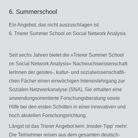
6. Summerschool
Ein An­ge­bot, das nicht aus­zu­schla­gen ist
6. Trie­rer Sum­mer School on So­ci­al Net­work Ana­ly­sis
Seit sechs Jah­ren bie­tet die »Trie­rer Sum­mer School
on So­ci­al Net­work Ana­ly­sis« Nach­wuchs­wis­sen­schaft­
le­rIn­nen der geis­tes-, kul­tur- und so­zi­al­wis­sen­schaft­li­
chen Fä­cher einen ein­wö­chi­gen In­ten­siv­lehr­gang zur
So­zia­len Netz­werkana­ly­se (SNA). Sie er­hal­ten eine
an­wen­dungs­ori­en­tier­te For­schungs­be­ra­tung sowie
Hilfe bei den ers­ten Schrit­ten in einer in­no­va­ti­ven und
hoch aku­tel­len For­schungs­rich­tung.
Längst ist das Trie­rer An­ge­bot kein ‚In­si­der-Tipp‘ mehr:
Die Teil­neh­mer rei­sen aus dem ge­sam­ten deutsch­