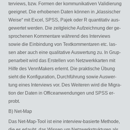
ter­views, bzw. For­men der kom­mu­ni­ka­ti­ven Va­li­die­rung
ge­eig­net. Die er­ho­be­nen Daten kön­nen in „klas­si­scher
Weise“ mit Excel, SPSS, Pajek oder R quan­ti­ta­tiv aus­
ge­wer­tet wer­den. Die zeit­glei­che Auf­zeich­nung der ge­
spro­che­nen Kom­men­ta­re wäh­rend des In­ter­views
sowie die Ein­bin­dung von Text­kom­men­ta­ren etc. las­
sen aber auch eine qua­li­ta­ti­ve Aus­wer­tung zu. In Grup­
pen­ar­beit wird das Er­stel­len von Netz­werk­kar­ten mit
Hilfe des Venn­Ma­kers er­lernt. Die prak­ti­sche Übung
sieht die Kon­fi­gu­ra­ti­on, Durch­füh­rung sowie Aus­wer­
tung eines In­ter­views vor. Des Wei­te­ren wird die Mi­gra­
ti­on der Daten in Of­fice­an­wen­dun­gen und SPSS er­
probt.
B) Net-Map
Das Net-Map-Tool ist eine in­ter­view-ba­sier­te Me­tho­de,
die es er­laubt, das Wis­sen um Netz­werk­struk­tu­ren als