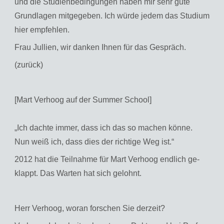
und die Stu­di­en­be­din­gun­gen haben mir sehr gute
Grund­la­gen mit­ge­ge­ben. Ich würde jedem das Stu­di­um
hier emp­feh­len.
Frau Jul­li­en, wir dan­ken Ihnen für das Ge­spräch.
(zu­rück)
[Mart Verhoog auf der Summer School]
„Ich dach­te immer, dass ich das so ma­chen könne.
Nun weiß ich, dass dies der rich­ti­ge Weg ist.“
2012 hat die Teil­nah­me für Mart Ver­hoog end­lich ge­
klappt. Das War­ten hat sich ge­lohnt.
Herr Ver­hoog, woran for­schen Sie der­zeit?