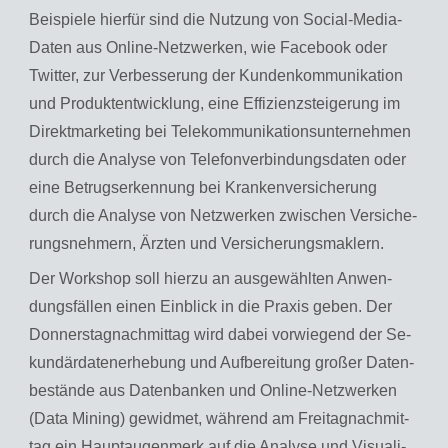
Bei­spie­le hier­für sind die Nut­zung von So­ci­al-Me­dia-
Da­ten aus On­line-Netz­wer­ken, wie Face­book oder
Twit­ter, zur Ver­bes­se­rung der Kun­den­kom­mu­ni­ka­ti­on
und Pro­dukt­ent­wick­lung, eine Ef­fi­zi­enz­stei­ge­rung im
Di­rekt­mar­ke­ting bei Te­le­kom­mu­ni­ka­ti­ons­un­ter­neh­men
durch die Ana­ly­se von Te­le­fon­ver­bin­dungs­da­ten oder
eine Be­trugs­er­ken­nung bei Kran­ken­ver­si­che­rung
durch die Ana­ly­se von Netz­wer­ken zwi­schen Ver­si­che­
rungs­neh­mern, Ärz­ten und Ver­si­che­rungs­mak­lern.
Der Work­shop soll hier­zu an aus­ge­wähl­ten An­wen­
dungs­fäl­len einen Ein­blick in die Pra­xis geben. Der
Don­ners­tag­nach­mit­tag wird dabei vor­wie­gend der Se­
kun­där­da­ten­er­he­bung und Auf­be­rei­tung gro­ßer Da­ten­
be­stän­de aus Da­ten­ban­ken und On­line-Netz­wer­ken
(Data Mi­ning) ge­wid­met, wäh­rend am Frei­tag­nach­mit­
tag ein Haupt­au­gen­merk auf die Ana­ly­se und Vi­sua­li­