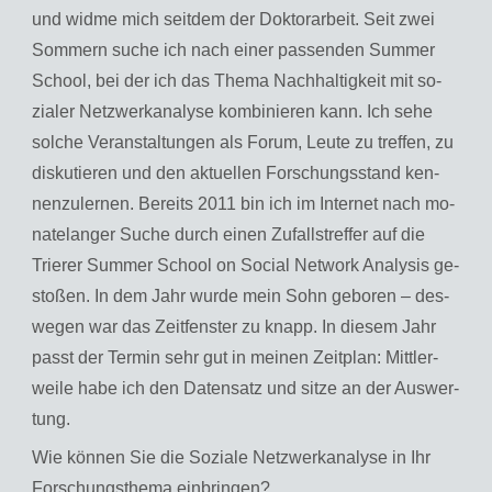
und widme mich seit­dem der Dok­to­r­ar­beit. Seit zwei
Som­mern suche ich nach einer pas­sen­den Sum­mer
School, bei der ich das Thema Nach­hal­tig­keit mit so­
zia­ler Netz­werkana­ly­se kom­bi­nie­ren kann. Ich sehe
sol­che Ver­an­stal­tun­gen als Forum, Leute zu tref­fen, zu
dis­ku­tie­ren und den ak­tu­el­len For­schungs­stand ken­
nen­zu­ler­nen. Be­reits 2011 bin ich im In­ter­net nach mo­
na­te­lan­ger Suche durch einen Zu­falls­tref­fer auf die
Trie­rer Sum­mer School on So­ci­al Net­work Ana­ly­sis ge­
sto­ßen. In dem Jahr wurde mein Sohn ge­bo­ren – des­
we­gen war das Zeit­fens­ter zu knapp. In die­sem Jahr
passt der Ter­min sehr gut in mei­nen Zeit­plan: Mitt­ler­
wei­le habe ich den Da­ten­satz und sitze an der Aus­wer­
tung.
Wie kön­nen Sie die So­zia­le Netz­werkana­ly­se in Ihr
For­schungs­the­ma ein­brin­gen?