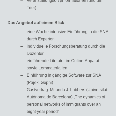
Ver­an­stal­tungs­ort (In­for­ma­tio­nen rund um
Trier)
Das An­ge­bot auf einem Blick
eine Woche in­ten­si­ve Ein­füh­rung in die SNA
durch Ex­per­ten
in­di­vi­du­el­le For­schungs­be­ra­tung durch die
Do­zen­ten
ein­füh­ren­de Li­te­ra­tur im On­line-Ap­pa­rat
sowie Lern­ma­te­ria­li­en
Ein­füh­rung in gän­gi­ge Soft­ware zur SNA
(Pajek, Gephi)
Gast­vor­trag: Mi­ran­da J. Lub­bers (Uni­ver­si­tat
Autònoma de Bar­ce­lo­na) „The dy­na­mics of
per­so­nal net­works of im­mi­grants over an
eight-ye­ar pe­ri­od“