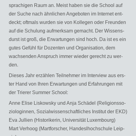
spra­chi­gen Raum an. Meist haben sie die School auf
der Suche nach ähn­li­chen An­ge­bo­ten im In­ter­net ent­
deckt; oft­mals wur­den sie von Kol­le­gen oder Freun­den
auf die Schu­lung auf­merk­sam ge­macht. Der Wis­sens­
durst ist groß, die Er­war­tun­gen sind hoch. Da ist es ein
gutes Ge­fühl für Do­zen­ten und Or­ga­ni­sa­ti­on, dem
wach­sen­den An­spruch immer wie­der ge­recht zu wer­
den.
Die­ses Jahr er­zäh­len Teil­neh­mer im In­ter­view aus ers­
ter Hand von Ihren Er­war­tun­gen und Er­fah­run­gen mit
der Trie­rer Sum­mer School:
Anne Elise Lis­kow­sky und Anja Schä­del (Re­li­gi­ons­so­
zio­lo­gin­nen, So­zi­al­wis­sen­schaft­li­ches In­sti­tut der EKD)
Eva Jul­li­en (His­to­ri­ke­rin, Uni­ver­si­tät Lu­xem­bourg)
Mart Ver­hoog (Mart­for­scher, Han­des­l­hoch­schu­le Leip­