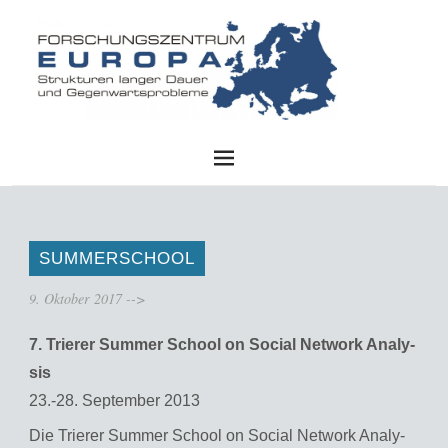
FZE
SUMMERSCHOOL
9. Oktober 2017
-->
7. Trie­rer Sum­mer School on So­ci­al Net­work Ana­ly­
sis
23.-28. Sep­tem­ber 2013
Die Trie­rer Sum­mer School on So­ci­al Net­work Ana­ly­