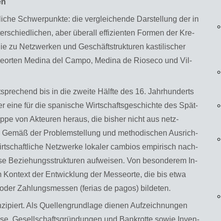
en
t­li­che Schwer­punk­te: die ver­glei­chen­de Dar­stel­lung der in
r­schied­li­chen, aber über­all ef­fi­zi­en­ten For­men der Kre­
­die zu Netz­wer­ken und Ge­schäftstruk­tu­ren kas­ti­li­scher
­or­ten Me­di­na del Campo, Me­di­na de Rio­se­co und Vil­
­spre­chend bis in die zwei­te Hälf­te des 16. Jahr­hun­derts
ber eine für die spa­ni­sche Wirt­schafts­ge­schich­te des Spät­
rup­pe von Ak­teu­ren her­aus, die bis­her nicht aus netz­
de. Gemäß der Pro­blem­stel­lung und me­tho­di­schen Aus­rich­
t­schaft­li­che Netz­wer­ke lo­ka­ler cam­bi­os em­pi­risch nach­
ese Be­zie­hungs­struk­tu­ren auf­wei­sen. Von be­son­de­rem In­
m Kon­text der Ent­wick­lung der Mes­se­or­te, die bis etwa
er Zah­lungs­mes­sen (fe­ri­as de pagos) bil­de­ten.
n­zi­piert. Als Quel­len­grund­la­ge die­nen Auf­zeich­nun­gen
­se, Ge­sell­schafts­grün­dun­gen und Bank­rot­te sowie In­ven­