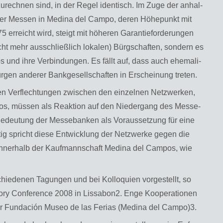
u­rech­nen sind, in der Regel iden­tisch. Im Zuge der an­hal­
 der Mes­sen in Me­di­na del Campo, deren Hö­he­punkt mit
 er­reicht wird, steigt mit hö­he­ren Ga­ran­tie­for­de­run­gen
ht mehr aus­schließ­lich lo­ka­len) Bürg­schaf­ten, son­dern es
s und ihre Ver­bin­dun­gen. Es fällt auf, dass auch ehe­ma­li­
­gen an­de­rer Bank­ge­sell­schaf­ten in Er­schei­nung tre­ten.
­ten Ver­flech­tun­gen zwi­schen den ein­zel­nen Netz­wer­ken,
i­os, müs­sen als Re­ak­ti­on auf den Nie­der­gang des Mes­se­
Be­deu­tung der Mes­se­ban­ken als Vor­aus­set­zung für eine
­tig spricht diese Ent­wick­lung der Netz­wer­ke gegen die
“ in­ner­halb der Kauf­mann­schaft Me­di­na del Cam­pos, wie
hie­de­nen Ta­gun­gen und bei Kol­lo­qui­en vor­ge­stellt, so
o­ry Con­fe­rence 2008 in Lis­s­abon2. Enge Ko­ope­ra­tio­nen
er Fund­a­ción Museo de las Fe­ri­as (Me­di­na del Campo)3.