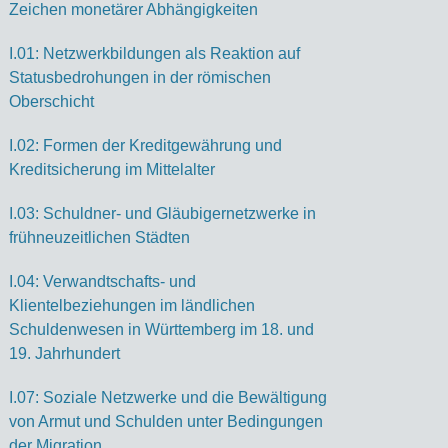
Zei­chen mo­ne­tä­rer Ab­hän­gig­kei­ten
I.01: Netzwerkbildungen als Reaktion auf
Statusbedrohungen in der römischen
Oberschicht
I.02: Formen der Kreditgewährung und
Kreditsicherung im Mittelalter
I.03: Schuldner- und Gläubigernetzwerke in
frühneuzeitlichen Städten
I.04: Verwandtschafts- und
Klientelbeziehungen im ländlichen
Schuldenwesen in Württemberg im 18. und
19. Jahrhundert
I.07: Soziale Netzwerke und die Bewältigung
von Armut und Schulden unter Bedingungen
der Migration