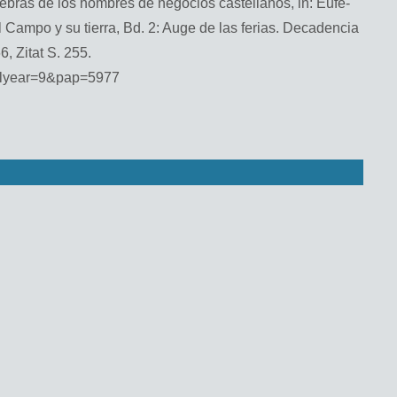
as de los hom­bres de ne­go­ci­os cas­tel­la­nos, in: Euf­e­
l Campo y su tier­ra, Bd. 2: Auge de las fe­ri­as. Deca­den­cia
, Zitat S. 255.
​selyear=9&​pap=5977