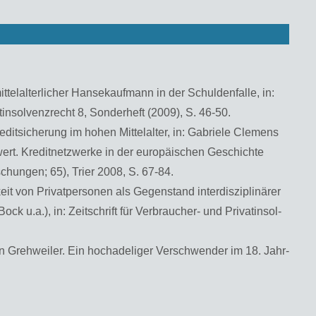
­tel­al­ter­li­cher Han­se­kauf­mann in der Schul­den­fal­le, in:
t­in­sol­venz­recht 8, Son­der­heft (2009), S. 46-50.
it­si­che­rung im hohen Mit­tel­al­ter, in: Ga­brie­le Cle­mens
rt. Kre­dit­netz­wer­ke in der eu­ro­päi­schen Ge­schich­te
­schun­gen; 65), Trier 2008, S. 67-84.
t von Pri­vat­per­so­nen als Ge­gen­stand in­ter­dis­zi­pli­nä­rer
 u.a.), in: Zeit­schrift für Ver­brau­cher- und Pri­vat­in­sol­
Greh­wei­ler. Ein hoch­ade­li­ger Ver­schwen­der im 18. Jahr­