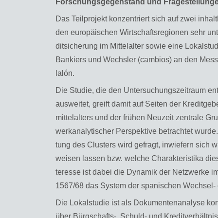
For­schungs­ge­gen­stand und Fra­ge­stel­lun­g
Das Teil­pro­jekt kon­zen­triert sich auf zwei in­hal
den eu­ro­päi­schen Wirt­schafts­re­gio­nen sehr un­te
dit­si­che­rung im Mit­tel­al­ter sowie eine Lo­kal­stu
Ban­kiers und Wechs­ler (cam­bi­os) an den Mes­se
lalón.
Die Stu­die, die den Un­ter­su­chungs­zeit­raum ent
aus­wei­tet, greift damit auf Sei­ten der Kre­dit­ge­
mit­tel­al­ters und der frü­hen Neu­zeit zen­tra­le G
werkana­ly­ti­scher Per­spek­ti­ve be­trach­tet wur
tung des Clus­ters wird ge­fragt, in­wie­fern sich wir
wei­sen las­sen bzw. wel­che Cha­rak­te­ris­ti­ka di
ter­es­se ist dabei die Dy­na­mik der Netz­wer­ke i
1567/68 das Sys­tem der spa­ni­schen Wech­sel- od
Die Lo­kal­stu­die ist als Do­ku­men­ten­ana­ly­se ko
über Bürg­schafts-, Schuld- und Kre­dit­ver­hält­nis