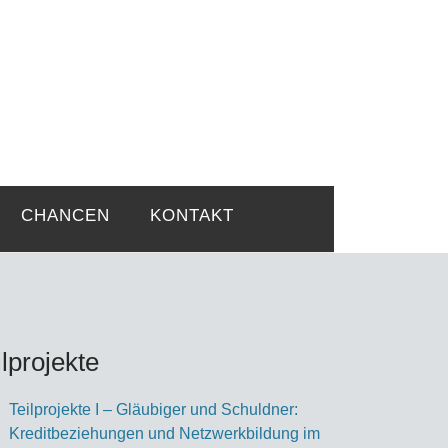
rtsprobleme
CHANCEN
KONTAKT
ilprojekte
Teilprojekte I – Gläu­bi­ger und Schuld­ner:
Kre­dit­be­zie­hun­gen und Netz­werk­bil­dung im