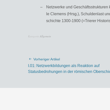
Netz­wer­ke und Ge­schäfts­struk­tu­ren k
le Cle­mens (Hrsg.), Schul­den­last und
schich­te 1300-1900 (=Trie­rer His­to­r
Kategorie
Allgemein
Vorheriger Artikel
I.01: Netzwerkbildungen als Reaktion auf
Statusbedrohungen in der römischen Oberschi