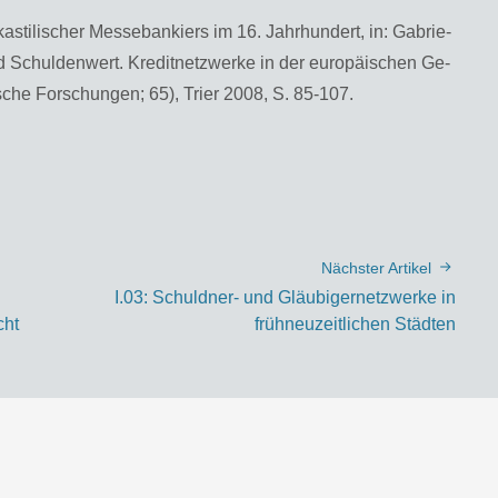
as­ti­li­scher Mes­se­ban­kiers im 16. Jahr­hun­dert, in: Ga­brie­
 Schul­den­wert. Kre­dit­netz­wer­ke in der eu­ro­päi­schen Ge­
i­sche For­schun­gen; 65), Trier 2008, S. 85-107.
Nächster Artikel
I.03: Schuldner- und Gläubigernetzwerke in
cht
frühneuzeitlichen Städten