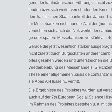
gend der kauf­män­ni­schen Füh­rungs­schicht zu­z
ten­den bzw. sich wei­ter ver­schär­fen­den Krise
dem kas­ti­li­schen Staats­bank­rott des Jah­res 1575
für Mes­se­ban­ken nicht nur die Zahl der (nun nic
ver­dich­ten sich auch die Netz­wer­ke der cam­bi­o
ge oder spä­te­re Mes­se­ban­kiers ver­stärkt als Bür
Ge­ra­de die jetzt we­sent­lich stär­ker aus­ge­präg
nicht zu­letzt durch Bürg­schaf­ten an­de­rer cam­b
or­tes ge­se­hen wer­den und un­ter­strei­chen die 
Wie­der­be­le­bung des Mes­se­han­dels. Gleich­zei
These einer all­ge­mei­nen „cri­sis de con­fi­an­za
sie Abed Al-Hus­sein1 ver­tritt.
Die Er­geb­nis­se des Pro­jek­tes wur­den auf ver­sc
auch auf der 7th Eu­ropean So­ci­al Sci­ence His­t
im Rah­men des Pro­jek­tes be­ste­hen u. a. mit d