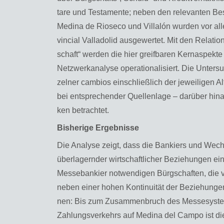
ta­re und Tes­ta­men­te; neben den re­le­van­ten Be
Me­di­na de Rio­se­co und Vil­lalón wur­den vor alle
vin­ci­al Val­la­do­lid aus­ge­wer­tet. Mit den Re­la­ti
schaft“ wer­den die hier greif­ba­ren Kernas­pek­te 
Netz­werkana­ly­se ope­ra­tio­na­li­siert. Die Un­ter­
zel­ner cam­bi­os ein­schließ­lich der je­wei­li­gen Al
bei ent­spre­chen­der Quel­len­la­ge – dar­über h
ken be­trach­tet.
Bis­he­ri­ge Er­geb­nis­se
Die Ana­ly­se zeigt, dass die Ban­kiers und Wechs­l
über­la­gern­der wirt­schaft­li­cher Be­zie­hun­gen 
Mes­se­ban­kier not­wen­di­gen Bürg­schaf­ten, die
neben einer hohen Kon­ti­nui­tät der Be­zie­hun­gen
nen: Bis zum Zu­sam­men­bruch des Mes­se­sys­tems 
Zah­lungs­ver­kehrs auf Me­di­na del Campo ist di