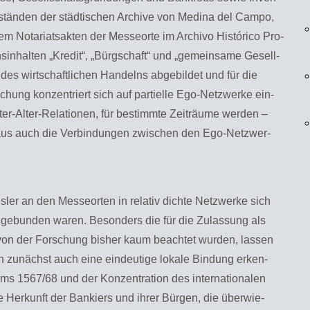
­stän­den der städ­ti­schen Ar­chi­ve von Me­di­na del Campo,
m No­ta­ri­ats­ak­ten der Mes­se­or­te im Ar­chi­vo Histórico Pro­
­ons­in­hal­ten „Kre­dit“, „Bürg­schaft“ und „ge­mein­sa­me Ge­sell­
des wirt­schaft­li­chen Han­delns ab­ge­bil­det und für die
su­chung kon­zen­triert sich auf par­ti­el­le Ego-Netz­wer­ke ein­
­ter-Al­ter-Re­la­tio­nen, für be­stimm­te Zeit­räu­me wer­den –
in­aus auch die Ver­bin­dun­gen zwi­schen den Ego-Netz­wer­
er an den Mes­se­or­ten in re­la­tiv dich­te Netz­wer­ke sich
ein­ge­bun­den waren. Be­son­ders die für die Zu­las­sung als
 von der For­schung bis­her kaum be­ach­tet wur­den, las­sen
 zu­nächst auch eine ein­deu­ti­ge lo­ka­le Bin­dung er­ken­
1567/68 und der Kon­zen­tra­ti­on des in­ter­na­tio­na­len
e Her­kunft der Ban­kiers und ihrer Bür­gen, die über­wie­