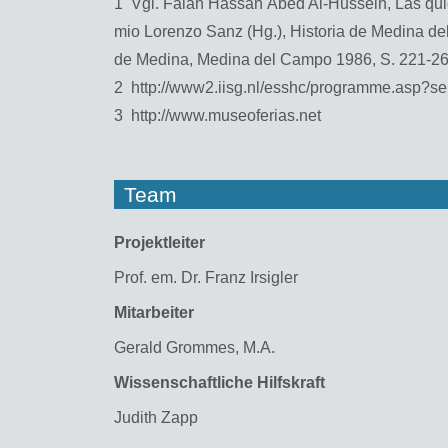
1 Vgl. Falah Has­san Abed Al-Hus­sein, Las quieb­r
mio Lo­ren­zo Sanz (Hg.), His­to­ria de Me­di­na de
de Me­di­na, Me­di­na del Campo 1986, S. 221-266
2 http://​www2.​iisg.​nl/​esshc/​programme.​asp?
3 http://​www.​museoferias.​net
Team
Pro­jekt­lei­ter
Prof. em. Dr. Franz Ir­sig­ler
Mit­ar­bei­ter
Ge­rald Grom­mes, M.A.
Wis­sen­schaft­li­che Hilfs­kraft
Ju­dith Zapp