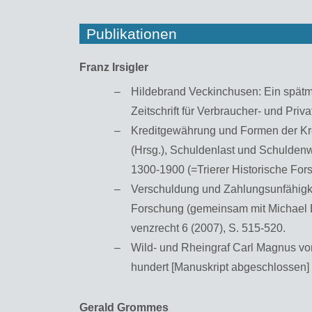
Publikationen
Franz Ir­sig­ler
Hil­de­brand Ve­ckin­chu­sen: Ein spät­mit
Zeit­schrift für Ver­brau­cher- und Pri­va
Kre­dit­ge­wäh­rung und For­men der Kre­d
(Hrsg.), Schul­den­last und Schul­den­we
1300-1900 (=Trie­rer His­to­ri­sche For
Ver­schul­dung und Zah­lungs­un­fä­hig­kei
For­schung (ge­mein­sam mit Micha­el Bock
venz­recht 6 (2007), S. 515-520.
Wild- und Rhein­graf Carl Ma­gnus von 
hun­dert [Ma­nu­skript ab­ge­schlos­sen]
Ge­rald Grom­mes