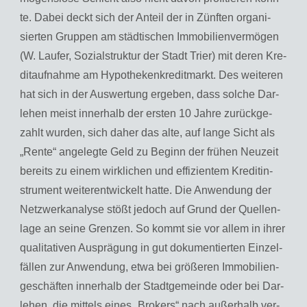
te. Dabei deckt sich der An­teil der in Zünf­ten or­ga­ni­
sier­ten Grup­pen am städ­ti­schen Im­mo­bi­li­en­ver­mö­gen
(W. Laufer, So­zi­al­struk­tur der Stadt Trier) mit deren Kre­
dit­auf­nah­me am Hy­po­the­ken­kre­dit­markt. Des wei­te­ren
hat sich in der Aus­wer­tung er­ge­ben, dass sol­che Dar­
le­hen meist in­ner­halb der ers­ten 10 Jahre zu­rück­ge­
zahlt wur­den, sich daher das alte, auf lange Sicht als
„Rente“ an­ge­leg­te Geld zu Be­ginn der frü­hen Neu­zeit
be­reits zu einem wirk­li­chen und ef­fi­zi­en­tem Kre­dit­in­
stru­ment wei­ter­ent­wi­ckelt hatte. Die An­wen­dung der
Netz­werkana­ly­se stößt je­doch auf Grund der Quel­len­
la­ge an seine Gren­zen. So kommt sie vor allem in ihrer
qua­li­ta­ti­ven Aus­prä­gung in gut do­ku­men­tier­ten Ein­zel­
fäl­len zur An­wen­dung, etwa bei grö­ße­ren Im­mo­bi­li­en­
ge­schäf­ten in­ner­halb der Stadt­ge­mein­de oder bei Dar­
le­hen, die mit­tels eines „Bro­kers“ nach au­ßer­halb ver­