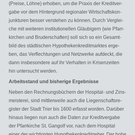
(Prei­se, Löhne) er­ho­ben, um die Pra­xis der Kre­dit­ver­
ga­be vor dem Hin­ter­grund re­gio­na­ler Wirt­schafts­kon­
junk­tu­ren bes­ser ver­ste­hen zu kön­nen. Durch Ver­glei­
che mit wei­te­ren in­sti­tu­tio­nel­len Gläu­bi­gern (wie Pfarr­
kir­chen und Bru­der­schaf­ten) soll sich so ein Ge­samt­
bild des städ­ti­schen Hy­po­the­ken­kre­dit­mark­tes er­ge­
ben, das Ver­flech­tun­gen und Netz­wer­ke auf­deckt, die
dann ins­be­son­de­re auf ihr Ver­hal­ten in Kri­sen­zei­ten
hin un­ter­sucht wer­den.
Ar­beits­stand und bis­he­ri­ge Er­geb­nis­se
Neben den Rech­nungs­bü­chern der Hos­pi­tal- und Zins­
meis­te­rei, sind mitt­ler­wei­le auch die Lie­gen­schafts­re­
gis­ter der Stadt Trier bis 1600 er­fasst wor­den. Dar­über
hin­aus lie­gen nun auch die Daten zur Kre­dit­ver­ga­be
der Pfarr­kir­che St. Gan­golf vor, nach dem Hos­pi­tal
einer der wich­tigs­ten Hy­po­the­ken­kre­dit­ge­ber. Der hohe