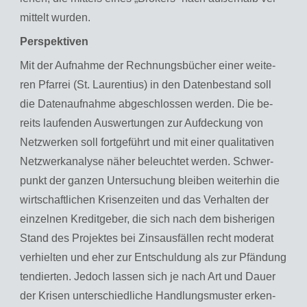
mit­telt wur­den.
Per­spek­ti­ven
Mit der Auf­nah­me der Rech­nungs­bü­cher einer wei­te­
ren Pfar­rei (St. Lau­ren­ti­us) in den Da­ten­be­stand soll
die Da­ten­auf­nah­me ab­ge­schlos­sen wer­den. Die be­
reits lau­fen­den Aus­wer­tun­gen zur Auf­de­ckung von
Netz­wer­ken soll fort­ge­führt und mit einer qua­li­ta­ti­ven
Netz­werkana­ly­se näher be­leuch­tet wer­den. Schwer­
punkt der gan­zen Un­ter­su­chung blei­ben wei­ter­hin die
wirt­schaft­li­chen Kri­sen­zei­ten und das Ver­hal­ten der
ein­zel­nen Kre­dit­ge­ber, die sich nach dem bis­he­ri­gen
Stand des Pro­jek­tes bei Zins­aus­fäl­len recht mo­de­rat
ver­hiel­ten und eher zur Ent­schul­dung als zur Pfän­dung
ten­dier­ten. Je­doch las­sen sich je nach Art und Dauer
der Kri­sen un­ter­schied­li­che Hand­lungs­mus­ter er­ken­