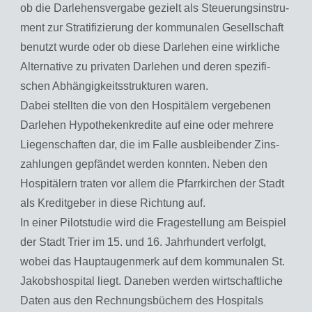
ob die Dar­le­hens­ver­ga­be ge­zielt als Steue­rungs­in­stru­
ment zur Stra­ti­fi­zie­rung der kom­mu­na­len Ge­sell­schaft
be­nutzt wurde oder ob diese Dar­le­hen eine wirk­li­che
Al­ter­na­ti­ve zu pri­va­ten Dar­le­hen und deren spe­zi­fi­
schen Ab­hän­gig­keits­struk­tu­ren waren.
Dabei stell­ten die von den Hos­pi­tä­lern ver­ge­be­nen
Dar­le­hen Hy­po­the­ken­kre­di­te auf eine oder meh­re­re
Lie­gen­schaf­ten dar, die im Falle aus­blei­ben­der Zins­
zah­lun­gen ge­pfän­det wer­den konn­ten. Neben den
Hos­pi­tä­lern tra­ten vor allem die Pfarr­kir­chen der Stadt
als Kre­dit­ge­ber in diese Rich­tung auf.
In einer Pi­lot­stu­die wird die Fra­ge­stel­lung am Bei­spiel
der Stadt Trier im 15. und 16. Jahr­hun­dert ver­folgt,
wobei das Haupt­au­gen­merk auf dem kom­mu­na­len St.
Ja­kob­shos­pi­tal liegt. Da­ne­ben wer­den wirt­schaft­li­che
Daten aus den Rech­nungs­bü­chern des Hos­pi­tals