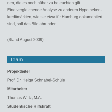
nen, die es noch näher zu be­leuch­ten gilt.
Eine ver­glei­chen­de Ana­ly­se zu an­de­ren Hy­po­the­ken­
kre­dit­märk­ten, wie sie etwa für Ham­burg do­ku­men­tiert
sind, soll das Bild ab­run­den.
(Stand Au­gust 2009)
Team
Pro­jekt­lei­ter
Prof. Dr. Helga Schna­bel-Schü­le
Mit­ar­bei­ter
Tho­mas Wirtz, M.A.
Stu­den­ti­sche Hilfs­kraft