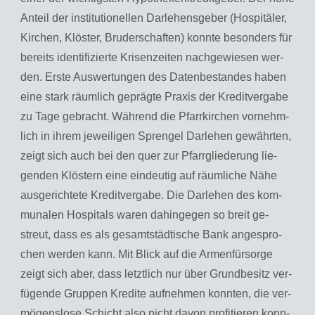
An­teil der in­sti­tu­tio­nel­len Dar­le­hens­ge­ber (Hos­pi­tä­ler,
Kir­chen, Klös­ter, Bru­der­schaf­ten) konn­te be­son­ders für
be­reits iden­ti­fi­zier­te Kri­sen­zei­ten nach­ge­wie­sen wer­
den. Erste Aus­wer­tun­gen des Da­ten­be­stan­des haben
eine stark räum­lich ge­präg­te Pra­xis der Kre­dit­ver­ga­be
zu Tage ge­bracht. Wäh­rend die Pfarr­kir­chen vor­nehm­
lich in ihrem je­wei­li­gen Spren­gel Dar­le­hen ge­währ­ten,
zeigt sich auch bei den quer zur Pfarr­glie­de­rung lie­
gen­den Klös­tern eine ein­deu­tig auf räum­li­che Nähe
aus­ge­rich­te­te Kre­dit­ver­ga­be. Die Dar­le­hen des kom­
mu­na­len Hos­pi­tals waren da­hin­ge­gen so breit ge­
streut, dass es als ge­samt­städ­ti­sche Bank an­ge­spro­
chen wer­den kann. Mit Blick auf die Ar­men­für­sor­ge
zeigt sich aber, dass letzt­lich nur über Grund­be­sitz ver­
fü­gen­de Grup­pen Kre­di­te auf­neh­men konn­ten, die ver­
mö­gens­lo­se Schicht also nicht davon pro­fi­tie­ren konn­