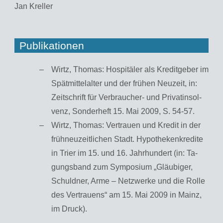
Jan Krel­ler
Publikationen
Wirtz, Tho­mas: Hos­pi­tä­ler als Kre­dit­ge­ber im
Spät­mit­tel­al­ter und der frü­hen Neu­zeit, in:
Zeit­schrift für Ver­brau­cher- und Pri­vat­in­sol­
venz, Son­der­heft 15. Mai 2009, S. 54-57.
Wirtz, Tho­mas: Ver­trau­en und Kre­dit in der
früh­neu­zeit­li­chen Stadt. Hy­po­the­ken­kre­di­te
in Trier im 15. und 16. Jahr­hun­dert (in: Ta­
gungs­band zum Sym­po­si­um „Gläu­bi­ger,
Schuld­ner, Arme – Netz­wer­ke und die Rolle
des Ver­trau­ens“ am 15. Mai 2009 in Mainz,
im Druck).