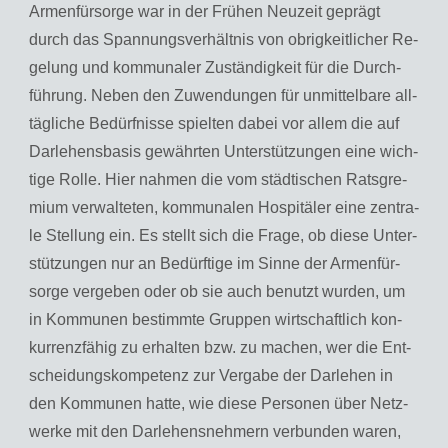
Ar­men­für­sor­ge war in der Frü­hen Neu­zeit ge­prägt
durch das Span­nungs­ver­hält­nis von ob­rig­keit­li­cher Re­
ge­lung und kom­mu­na­ler Zu­stän­dig­keit für die Durch­
füh­rung. Neben den Zu­wen­dun­gen für un­mit­tel­ba­re all­
täg­li­che Be­dürf­nis­se spiel­ten dabei vor allem die auf
Dar­le­hens­ba­sis ge­währ­ten Un­ter­stüt­zun­gen eine wich­
ti­ge Rolle. Hier nah­men die vom städ­ti­schen Rats­gre­
mi­um ver­wal­te­ten, kom­mu­na­len Hos­pi­tä­ler eine zen­tra­
le Stel­lung ein. Es stellt sich die Frage, ob diese Un­ter­
stüt­zun­gen nur an Be­dürf­ti­ge im Sinne der Ar­men­für­
sor­ge ver­ge­ben oder ob sie auch be­nutzt wur­den, um
in Kom­mu­nen be­stimm­te Grup­pen wirt­schaft­lich kon­
kur­renz­fä­hig zu er­hal­ten bzw. zu ma­chen, wer die Ent­
schei­dungs­kom­pe­tenz zur Ver­ga­be der Dar­le­hen in
den Kom­mu­nen hatte, wie diese Per­so­nen über Netz­
wer­ke mit den Dar­le­hens­neh­mern ver­bun­den waren,